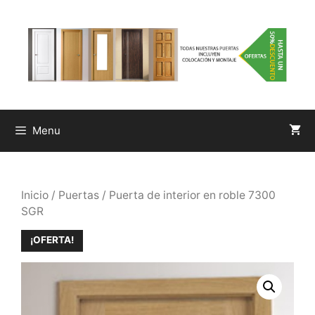
Saltar
al
contenido
Menu
Inicio
/
Puertas
/ Puerta de interior en roble 7300
SGR
¡OFERTA!