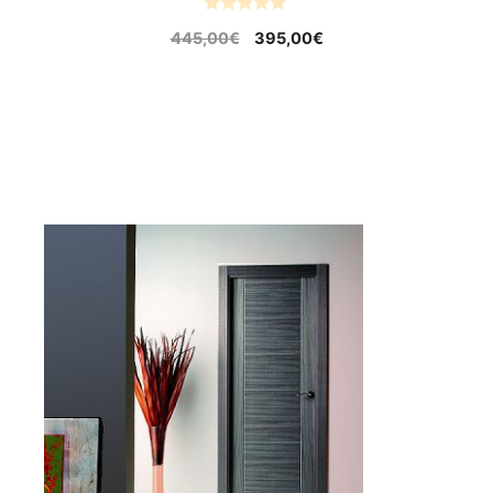
0
445,00
€
395,00
€
o
u
t
o
f
5