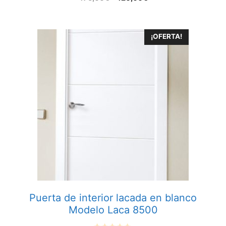
u
t
o
f
5
¡OFERTA!
Puerta de interior lacada en blanco
Modelo Laca 8500