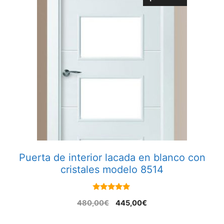
Puerta de interior lacada en blanco con
cristales modelo 8514
5.00
480,00
€
445,00
€
out of 5